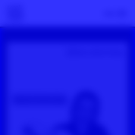
Scroll nicht weg – zur Startseite
Menü
YouTube-Video: Beyond Hatespeech: Echokammern und Filt