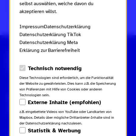
Frauen, Familie und Jugend des Landes Rheinland-Pfalz
selbst auswählen, welche davon du
im Rahmen des
Landesaktionsplans gegen Rassismus
akzeptieren willst.
und Gruppenbezogene Menschenfeindlichkeit
.
Impressum
Datenschutzerklärung
Datenschutzerklärung TikTok
Datenschutzerklärung Meta
Erklärung zur Barrierefreiheit
Scroll nicht weg – zur Startseite
Datenschutz-Optionen
Technisch notwendig
Diese Technologien sind erforderlich, um die Funktionalität
der Website zu gewährleisten. Dies kann z.B. die Speicherung
von Präferenzen mit Hilfe von Cookies oder anderen
Technologien sein.
Gebärdensprache
Leichte Sprache
Externe Inhalte (empfohlen)
Inhaltsverzeichnis
z.B. eingebettete Videos von YouTube oder Landkarten von
Mapbox. Details über mögliche Drittanbieter-Inhalte sind in
der Datenschutzerklärung nachzulesen.
Statistik & Werbung