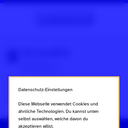
Zur Beitragsübersicht
Über Scroll nicht weg
Dies ist ein Projekt des
Ministeriums für Arbeit, Soziales,
Frauen, Familie und Jugend des Landes Rheinland-Pfalz
Datenschutz-Einstellungen
im Rahmen des
Landesaktionsplans gegen Rassismus
und Gruppenbezogene Menschenfeindlichkeit
.
Diese Webseite verwendet Cookies und
ähnliche Technologien. Du kannst unten
selbst auswählen, welche davon du
akzeptieren willst.