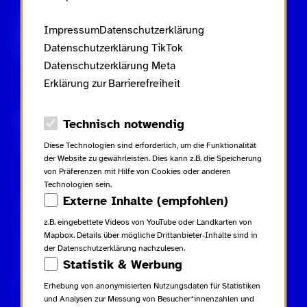
Scroll nicht weg – zur Startseite
Impressum
Datenschutzerklärung
Datenschutzerklärung TikTok
Datenschutzerklärung Meta
Erklärung zur Barrierefreiheit
Gebärdensprache
Leichte Sprache
Datenschutz-Optionen
Technisch notwendig
Inhaltsverzeichnis
Diese Technologien sind erforderlich, um die Funktionalität
der Website zu gewährleisten. Dies kann z.B. die Speicherung
von Präferenzen mit Hilfe von Cookies oder anderen
Technologien sein.
Externe Inhalte (empfohlen)
Rechtliches
Kampagne
Kontakt
z.B. eingebettete Videos von YouTube oder Landkarten von
Impressum
Netiquette
Kontakt
Mapbox. Details über mögliche Drittanbieter-Inhalte sind in
Datenschutzerklärung
Glossar
Presse
der Datenschutzerklärung nachzulesen.
Datenschutzerklärung TikTok
Beiträge
Statistik & Werbung
Datenschutzerklärung Meta
Downloads
Erklärung zur Barrierefreiheit
Erhebung von anonymisierten Nutzungsdaten für Statistiken
und Analysen zur Messung von Besucher*innenzahlen und