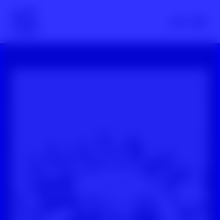
Scroll nicht weg – zur Startseite
Menü
YouTube-Video: Gemeinsam gegen Hatespeech