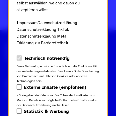
Frauen, Familie und Jugend des Landes Rheinland-Pfalz
selbst auswählen, welche davon du
im Rahmen des
Landesaktionsplans gegen Rassismus
akzeptieren willst.
und Gruppenbezogene Menschenfeindlichkeit
.
Impressum
Datenschutzerklärung
Datenschutzerklärung TikTok
Datenschutzerklärung Meta
Erklärung zur Barrierefreiheit
Scroll nicht weg – zur Startseite
Datenschutz-Optionen
Technisch notwendig
Diese Technologien sind erforderlich, um die Funktionalität
der Website zu gewährleisten. Dies kann z.B. die Speicherung
von Präferenzen mit Hilfe von Cookies oder anderen
Technologien sein.
Gebärdensprache
Leichte Sprache
Externe Inhalte (empfohlen)
Inhaltsverzeichnis
z.B. eingebettete Videos von YouTube oder Landkarten von
Mapbox. Details über mögliche Drittanbieter-Inhalte sind in
der Datenschutzerklärung nachzulesen.
Statistik & Werbung