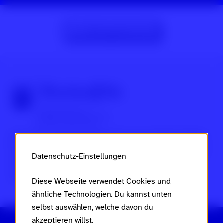
Zur Beitragsübersicht
Über Scroll nicht weg
Dies ist ein Projekt des
Ministeriums für Arbeit, Soziales,
Frauen, Familie und Jugend des Landes Rheinland-Pfalz
Datenschutz-Einstellungen
im Rahmen des
Landesaktionsplans gegen Rassismus
und Gruppenbezogene Menschenfeindlichkeit
.
Diese Webseite verwendet Cookies und
ähnliche Technologien. Du kannst unten
selbst auswählen, welche davon du
akzeptieren willst.