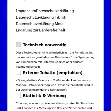
Scroll nicht weg – zur Startseite
Impressum
Datenschutzerklärung
Datenschutzerklärung TikTok
Datenschutzerklärung Meta
Erklärung zur Barrierefreiheit
Gebärdensprache
Leichte Sprache
Datenschutz-Optionen
Technisch notwendig
Inhaltsverzeichnis
Diese Technologien sind erforderlich, um die Funktionalität
der Website zu gewährleisten. Dies kann z.B. die Speicherung
von Präferenzen mit Hilfe von Cookies oder anderen
Technologien sein.
Externe Inhalte (empfohlen)
Rechtliches
Kampagne
Kontakt
z.B. eingebettete Videos von YouTube oder Landkarten von
Impressum
Netiquette
Kontakt
Mapbox. Details über mögliche Drittanbieter-Inhalte sind in
Datenschutzerklärung
Glossar
Presse
der Datenschutzerklärung nachzulesen.
Datenschutzerklärung TikTok
Beiträge
Statistik & Werbung
Datenschutzerklärung Meta
Downloads
Erklärung zur Barrierefreiheit
Erhebung von anonymisierten Nutzungsdaten für Statistiken
und Analysen zur Messung von Besucher*innenzahlen und