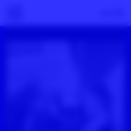
Scroll nicht weg – zur Startseite
Menü
YouTube-Video: HateBarometer feat. Blumen gießen