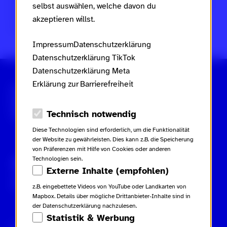
Frauen, Familie und Jugend des Landes Rheinland-Pfalz
selbst auswählen, welche davon du
im Rahmen des
Landesaktionsplans gegen Rassismus
akzeptieren willst.
und Gruppenbezogene Menschenfeindlichkeit
.
Impressum
Datenschutzerklärung
Datenschutzerklärung TikTok
Datenschutzerklärung Meta
Erklärung zur Barrierefreiheit
Scroll nicht weg – zur Startseite
Datenschutz-Optionen
Technisch notwendig
Diese Technologien sind erforderlich, um die Funktionalität
der Website zu gewährleisten. Dies kann z.B. die Speicherung
von Präferenzen mit Hilfe von Cookies oder anderen
Technologien sein.
Gebärdensprache
Leichte Sprache
Externe Inhalte (empfohlen)
Inhaltsverzeichnis
z.B. eingebettete Videos von YouTube oder Landkarten von
Mapbox. Details über mögliche Drittanbieter-Inhalte sind in
der Datenschutzerklärung nachzulesen.
Statistik & Werbung