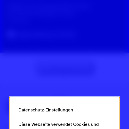
HateRate mit Landesjugendbeirat: Frauen
und Technik-Stereotype im Check
vor 9 Monaten
Original-Beitrag auf TikTok
Zur Beitragsübersicht
Über Scroll nicht weg
Datenschutz-Einstellungen
Diese Webseite verwendet Cookies und