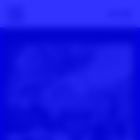
Scroll nicht weg – zur Startseite
Menü
YouTube-Video: HateRate: Frauen und Technik-Stereotype i