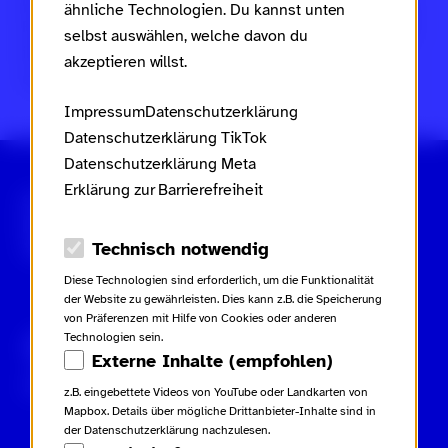
Dies ist ein Projekt des
Ministeriums für Arbeit, Soziales,
ähnliche Technologien. Du kannst unten
Frauen, Familie und Jugend des Landes Rheinland-Pfalz
selbst auswählen, welche davon du
im Rahmen des
Landesaktionsplans gegen Rassismus
akzeptieren willst.
und Gruppenbezogene Menschenfeindlichkeit
.
Impressum
Datenschutzerklärung
Datenschutzerklärung TikTok
Datenschutzerklärung Meta
Erklärung zur Barrierefreiheit
Scroll nicht weg – zur Startseite
Datenschutz-Optionen
Technisch notwendig
Diese Technologien sind erforderlich, um die Funktionalität
der Website zu gewährleisten. Dies kann z.B. die Speicherung
von Präferenzen mit Hilfe von Cookies oder anderen
Technologien sein.
Gebärdensprache
Leichte Sprache
Externe Inhalte (empfohlen)
Inhaltsverzeichnis
z.B. eingebettete Videos von YouTube oder Landkarten von
Mapbox. Details über mögliche Drittanbieter-Inhalte sind in
der Datenschutzerklärung nachzulesen.