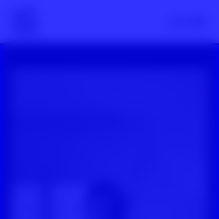
Scroll nicht weg – zur Startseite
Menü
YouTube-Video: How To: ForYouPage auf TikTok eingrenzen