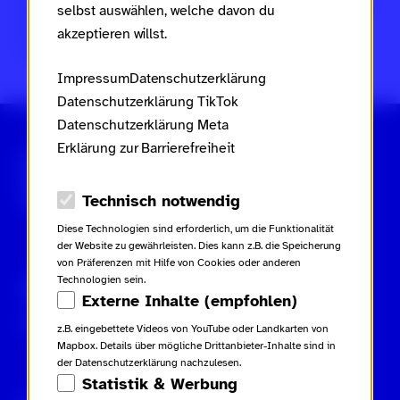
Frauen, Familie und Jugend des Landes Rheinland-Pfalz
selbst auswählen, welche davon du
im Rahmen des
Landesaktionsplans gegen Rassismus
akzeptieren willst.
und Gruppenbezogene Menschenfeindlichkeit
.
Impressum
Datenschutzerklärung
Datenschutzerklärung TikTok
Datenschutzerklärung Meta
Erklärung zur Barrierefreiheit
Scroll nicht weg – zur Startseite
Datenschutz-Optionen
Technisch notwendig
Diese Technologien sind erforderlich, um die Funktionalität
der Website zu gewährleisten. Dies kann z.B. die Speicherung
von Präferenzen mit Hilfe von Cookies oder anderen
Technologien sein.
Gebärdensprache
Leichte Sprache
Externe Inhalte (empfohlen)
Inhaltsverzeichnis
z.B. eingebettete Videos von YouTube oder Landkarten von
Mapbox. Details über mögliche Drittanbieter-Inhalte sind in
der Datenschutzerklärung nachzulesen.
Statistik & Werbung