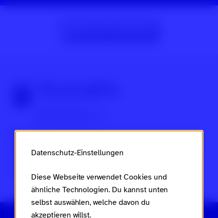
Zur Beitragsübersicht
Über Scroll nicht weg
Dies ist ein Projekt des
Ministeriums für Arbeit, Soziales,
Frauen, Familie und Jugend des Landes Rheinland-Pfalz
Datenschutz-Einstellungen
im Rahmen des
Landesaktionsplans gegen Rassismus
und Gruppenbezogene Menschenfeindlichkeit
.
Diese Webseite verwendet Cookies und
ähnliche Technologien. Du kannst unten
selbst auswählen, welche davon du
akzeptieren willst.