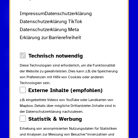
Scroll nicht weg – zur Startseite
Impressum
Datenschutzerklärung
Datenschutzerklärung TikTok
Datenschutzerklärung Meta
Erklärung zur Barrierefreiheit
Gebärdensprache
Leichte Sprache
Datenschutz-Optionen
Technisch notwendig
Inhaltsverzeichnis
Diese Technologien sind erforderlich, um die Funktionalität
der Website zu gewährleisten. Dies kann z.B. die Speicherung
von Präferenzen mit Hilfe von Cookies oder anderen
Technologien sein.
Externe Inhalte (empfohlen)
Rechtliches
Kampagne
Kontakt
z.B. eingebettete Videos von YouTube oder Landkarten von
Impressum
Netiquette
Kontakt
Mapbox. Details über mögliche Drittanbieter-Inhalte sind in
Datenschutzerklärung
Glossar
Presse
der Datenschutzerklärung nachzulesen.
Datenschutzerklärung TikTok
Beiträge
Statistik & Werbung
Datenschutzerklärung Meta
Downloads
Erklärung zur Barrierefreiheit
Erhebung von anonymisierten Nutzungsdaten für Statistiken
und Analysen zur Messung von Besucher*innenzahlen und