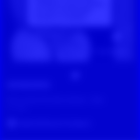
Digitale Zivilcourage
Perla Londole & Paul Ninus Naujoks - Zitate
vor 2 Jahren
Original-Beitrag auf Instagram