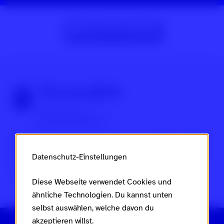
Zur Beitragsübersicht
Über Scroll nicht weg
Dies ist ein Projekt des
Ministeriums für Arbeit, Soziales,
Frauen, Familie und Jugend des Landes Rheinland-Pfalz
Datenschutz-Einstellungen
im Rahmen des
Landesaktionsplans gegen Rassismus
und Gruppenbezogene Menschenfeindlichkeit
.
Diese Webseite verwendet Cookies und
ähnliche Technologien. Du kannst unten
selbst auswählen, welche davon du
akzeptieren willst.