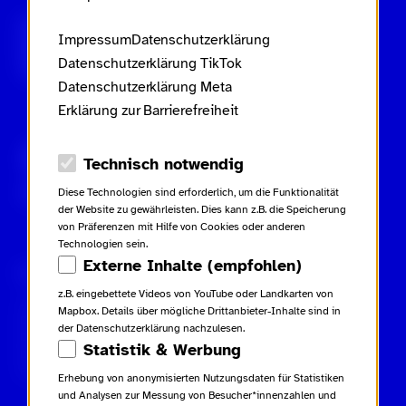
Scroll nicht weg – zur Startseite
Impressum
Datenschutzerklärung
Datenschutzerklärung TikTok
Datenschutzerklärung Meta
Erklärung zur Barrierefreiheit
Gebärdensprache
Leichte Sprache
Datenschutz-Optionen
Technisch notwendig
Inhaltsverzeichnis
Diese Technologien sind erforderlich, um die Funktionalität
der Website zu gewährleisten. Dies kann z.B. die Speicherung
von Präferenzen mit Hilfe von Cookies oder anderen
Technologien sein.
Externe Inhalte (empfohlen)
Rechtliches
Kampagne
Kontakt
z.B. eingebettete Videos von YouTube oder Landkarten von
Impressum
Netiquette
Kontakt
Mapbox. Details über mögliche Drittanbieter-Inhalte sind in
Datenschutzerklärung
Glossar
Presse
der Datenschutzerklärung nachzulesen.
Datenschutzerklärung TikTok
Beiträge
Statistik & Werbung
Datenschutzerklärung Meta
Downloads
Erklärung zur Barrierefreiheit
Erhebung von anonymisierten Nutzungsdaten für Statistiken
und Analysen zur Messung von Besucher*innenzahlen und