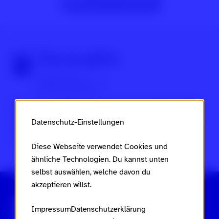
Zur Beitragsübersicht
Über Scroll nicht weg
Dies ist ein Projekt des
Ministeriums für Arbeit, Soziales,
Frauen, Familie und Jugend des Landes Rheinland-Pfalz
Datenschutz-Einstellungen
im Rahmen des
Landesaktionsplans gegen Rassismus
und Gruppenbezogene Menschenfeindlichkeit
.
Diese Webseite verwendet Cookies und
ähnliche Technologien. Du kannst unten
selbst auswählen, welche davon du
akzeptieren willst.
Scroll nicht weg – zur Startseite
Impressum
Datenschutzerklärung