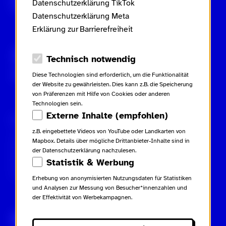
Datenschutzerklärung TikTok
Datenschutzerklärung Meta
Erklärung zur Barrierefreiheit
Gebärdensprache
Leichte Sprache
Datenschutz-Optionen
Technisch notwendig
Inhaltsverzeichnis
Diese Technologien sind erforderlich, um die Funktionalität
der Website zu gewährleisten. Dies kann z.B. die Speicherung
von Präferenzen mit Hilfe von Cookies oder anderen
Technologien sein.
Externe Inhalte (empfohlen)
Rechtliches
Kampagne
Kontakt
z.B. eingebettete Videos von YouTube oder Landkarten von
Impressum
Netiquette
Kontakt
Mapbox. Details über mögliche Drittanbieter-Inhalte sind in
Datenschutzerklärung
Glossar
Presse
der Datenschutzerklärung nachzulesen.
Datenschutzerklärung TikTok
Beiträge
Statistik & Werbung
Datenschutzerklärung Meta
Downloads
Erklärung zur Barrierefreiheit
Erhebung von anonymisierten Nutzungsdaten für Statistiken
und Analysen zur Messung von Besucher*innenzahlen und
der Effektivität von Werbekampagnen.
TikTok
Instagram