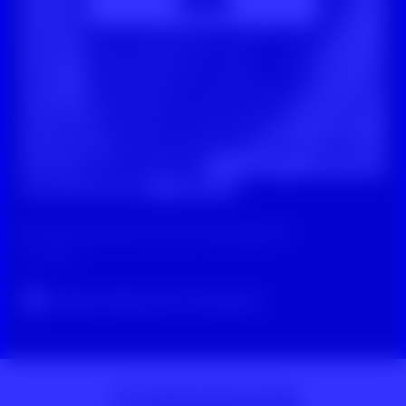
Digitale Zivilcourage
SOS
Wissen
Reminder: Niemand wird als Hater geboren
vor 3 Jahren
Original-Beitrag auf Instagram