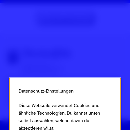
Zur Beitragsübersicht
Über Scroll nicht weg
Dies ist ein Projekt des
Ministeriums für Arbeit, Soziales,
Frauen, Familie und Jugend des Landes Rheinland-Pfalz
Datenschutz-Einstellungen
im Rahmen des
Landesaktionsplans gegen Rassismus
und Gruppenbezogene Menschenfeindlichkeit
.
Diese Webseite verwendet Cookies und
ähnliche Technologien. Du kannst unten
selbst auswählen, welche davon du
akzeptieren willst.