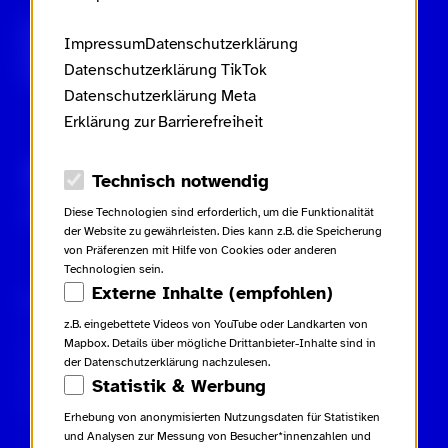
Scroll nicht weg – zur Startseite
Impressum
Datenschutzerklärung
Datenschutzerklärung TikTok
Datenschutzerklärung Meta
Erklärung zur Barrierefreiheit
Gebärdensprache
Leichte Sprache
Datenschutz-Optionen
Technisch notwendig
Inhaltsverzeichnis
Diese Technologien sind erforderlich, um die Funktionalität
der Website zu gewährleisten. Dies kann z.B. die Speicherung
von Präferenzen mit Hilfe von Cookies oder anderen
Technologien sein.
Externe Inhalte (empfohlen)
Rechtliches
Kampagne
Kontakt
z.B. eingebettete Videos von YouTube oder Landkarten von
Impressum
Netiquette
Kontakt
Mapbox. Details über mögliche Drittanbieter-Inhalte sind in
Datenschutzerklärung
Glossar
Presse
der Datenschutzerklärung nachzulesen.
Datenschutzerklärung TikTok
Beiträge
Statistik & Werbung
Datenschutzerklärung Meta
Downloads
Erklärung zur Barrierefreiheit
Erhebung von anonymisierten Nutzungsdaten für Statistiken
und Analysen zur Messung von Besucher*innenzahlen und