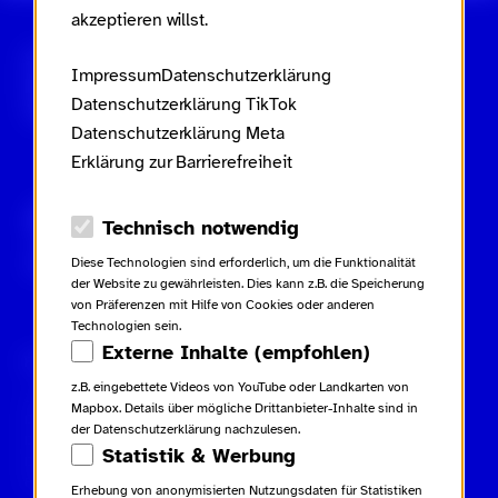
akzeptieren willst.
Scroll nicht weg – zur Startseite
Impressum
Datenschutzerklärung
Datenschutzerklärung TikTok
Datenschutzerklärung Meta
Erklärung zur Barrierefreiheit
Gebärdensprache
Leichte Sprache
Datenschutz-Optionen
Technisch notwendig
Inhaltsverzeichnis
Diese Technologien sind erforderlich, um die Funktionalität
der Website zu gewährleisten. Dies kann z.B. die Speicherung
von Präferenzen mit Hilfe von Cookies oder anderen
Technologien sein.
Externe Inhalte (empfohlen)
Rechtliches
Kampagne
Kontakt
z.B. eingebettete Videos von YouTube oder Landkarten von
Impressum
Netiquette
Kontakt
Mapbox. Details über mögliche Drittanbieter-Inhalte sind in
Datenschutzerklärung
Glossar
Presse
der Datenschutzerklärung nachzulesen.
Datenschutzerklärung TikTok
Beiträge
Statistik & Werbung
Datenschutzerklärung Meta
Downloads
Erklärung zur Barrierefreiheit
Erhebung von anonymisierten Nutzungsdaten für Statistiken