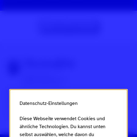
Zur Beitragsübersicht
Über Scroll nicht weg
Dies ist ein Projekt des
Ministeriums für Arbeit, Soziales,
Frauen, Familie und Jugend des Landes Rheinland-Pfalz
Datenschutz-Einstellungen
im Rahmen des
Landesaktionsplans gegen Rassismus
und Gruppenbezogene Menschenfeindlichkeit
.
Diese Webseite verwendet Cookies und
ähnliche Technologien. Du kannst unten
selbst auswählen, welche davon du