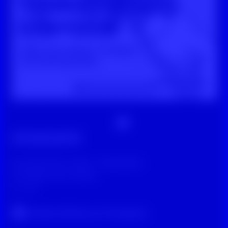
Digitale Zivilcourage
Suchmaschinen-Tipps - Kooperation
mit Digga Fake-Podcast
vor 1 Jahr
Original-Beitrag auf Instagram