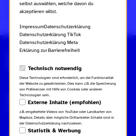
Frauen, Familie und Jugend des Landes Rheinland-Pfalz
selbst auswählen, welche davon du
im Rahmen des
Landesaktionsplans gegen Rassismus
akzeptieren willst.
und Gruppenbezogene Menschenfeindlichkeit
.
Impressum
Datenschutzerklärung
Datenschutzerklärung TikTok
Datenschutzerklärung Meta
Erklärung zur Barrierefreiheit
Scroll nicht weg – zur Startseite
Datenschutz-Optionen
Technisch notwendig
Diese Technologien sind erforderlich, um die Funktionalität
der Website zu gewährleisten. Dies kann z.B. die Speicherung
von Präferenzen mit Hilfe von Cookies oder anderen
Technologien sein.
Gebärdensprache
Leichte Sprache
Externe Inhalte (empfohlen)
Inhaltsverzeichnis
z.B. eingebettete Videos von YouTube oder Landkarten von
Mapbox. Details über mögliche Drittanbieter-Inhalte sind in
der Datenschutzerklärung nachzulesen.
Statistik & Werbung