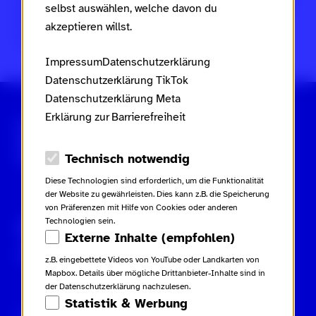
Frauen, Familie und Jugend des Landes Rheinland-Pfalz
selbst auswählen, welche davon du
im Rahmen des
Landesaktionsplans gegen Rassismus
akzeptieren willst.
und Gruppenbezogene Menschenfeindlichkeit
.
Impressum
Datenschutzerklärung
Datenschutzerklärung TikTok
Datenschutzerklärung Meta
Erklärung zur Barrierefreiheit
Scroll nicht weg – zur Startseite
Datenschutz-Optionen
Technisch notwendig
Diese Technologien sind erforderlich, um die Funktionalität
der Website zu gewährleisten. Dies kann z.B. die Speicherung
von Präferenzen mit Hilfe von Cookies oder anderen
Technologien sein.
Gebärdensprache
Leichte Sprache
Externe Inhalte (empfohlen)
Inhaltsverzeichnis
z.B. eingebettete Videos von YouTube oder Landkarten von
Mapbox. Details über mögliche Drittanbieter-Inhalte sind in
der Datenschutzerklärung nachzulesen.
Statistik & Werbung