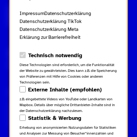
Scroll nicht weg – zur Startseite
Impressum
Datenschutzerklärung
Datenschutzerklärung TikTok
Datenschutzerklärung Meta
Erklärung zur Barrierefreiheit
Gebärdensprache
Leichte Sprache
Datenschutz-Optionen
Technisch notwendig
Inhaltsverzeichnis
Diese Technologien sind erforderlich, um die Funktionalität
der Website zu gewährleisten. Dies kann z.B. die Speicherung
von Präferenzen mit Hilfe von Cookies oder anderen
Technologien sein.
Externe Inhalte (empfohlen)
Rechtliches
Kampagne
Kontakt
z.B. eingebettete Videos von YouTube oder Landkarten von
Impressum
Netiquette
Kontakt
Mapbox. Details über mögliche Drittanbieter-Inhalte sind in
Datenschutzerklärung
Glossar
Presse
der Datenschutzerklärung nachzulesen.
Datenschutzerklärung TikTok
Beiträge
Statistik & Werbung
Datenschutzerklärung Meta
Downloads
Erklärung zur Barrierefreiheit
Erhebung von anonymisierten Nutzungsdaten für Statistiken
und Analysen zur Messung von Besucher*innenzahlen und