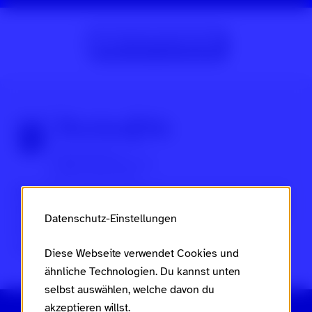
Zur Beitragsübersicht
Über Scroll nicht weg
Dies ist ein Projekt des
Ministeriums für Arbeit, Soziales,
Frauen, Familie und Jugend des Landes Rheinland-Pfalz
Datenschutz-Einstellungen
im Rahmen des
Landesaktionsplans gegen Rassismus
und Gruppenbezogene Menschenfeindlichkeit
.
Diese Webseite verwendet Cookies und
ähnliche Technologien. Du kannst unten
selbst auswählen, welche davon du
akzeptieren willst.